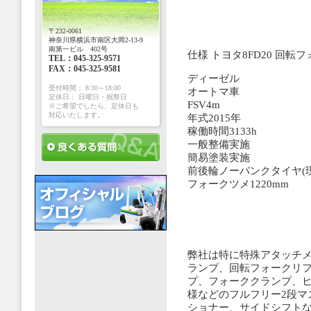
〒232-0061
神奈川県横浜市南区大岡2-13-9
南第一ビル 402号
仕様 トヨタ8FD20 回転
TEL：045-325-9571
FAX：045-325-9581
ディーゼル
受付時間： 8:30～18:00
オートマ車
定休日： 日曜日・祝祭日
FSV4m
※ご希望でしたら、定休日も
対応いたします。
年式2015年
稼働時間3133h
一般整備実施
簡易塗装実施
前後輪ノーパンクタイヤ(現
フォークツメ1220mm
弊社は特に特殊アタッチメ
ランプ、回転フォークリ
プ、フォーククランプ、ヒ
様などのフルフリー2段マ
ショナー、サイドシフト