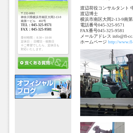
渡辺荷役コンサルタント 
渡辺博士
〒232-0061
神奈川県横浜市南区大岡2-13-9
横浜市南区大岡2-13-9南
南第一ビル 402号
電話番号045-325-9571
TEL：045-325-9571
FAX：045-325-9581
FAX番号045-325-9581
メールアドレス info@fl-cc.jp
受付時間： 8:30～18:00
ホームページ
http://www.fl-
定休日： 日曜日・祝祭日
※ご希望でしたら、定休日も
対応いたします。