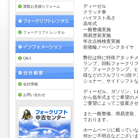
ディーゼル
買取お見積りフォーム
クラッチ車
ハイマスト高さ
高年式
一般整備実施
フォークリフト レンタル
簡易塗装実施
年次点検検査実施
前後輪ノーパンクタイヤ
弊社は特に特殊アタッチメ
Q&A
ランプ、回転フォークリ
プ、フォーククランプ、ヒ
様などのフルフリー2段マ
ショナー、サイドシフト
会社情報
ディーゼル、ガソリン、L
お問い合わせ
から低年式までご希望の
ご要望によってご提案さ
また一般整備、簡易塗装
ております。
ホームページに載ってい
何かご不明点などござい