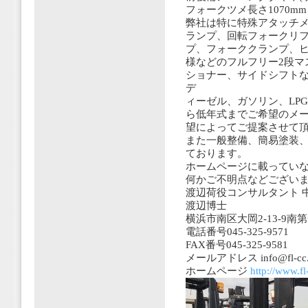
フォークツメ長さ1070mm
弊社は特に特殊アタッチメ
ランプ、回転フォークリ
プ、フォーククランプ、ヒ
様などのフルフリー2段マ
ショナー、サイドシフト
デ
ィーゼル、ガソリン、LP
ら低年式までご希望のメ
望によってご提案させて
また一般整備、簡易塗装
ております。
ホームページに載ってい
何かご不明点などござい
渡辺荷役コンサルタント 
渡辺博士
横浜市南区大岡2-13-9南
電話番号045-325-9571
FAX番号045-325-9581
メールアドレス info@fl-cc.jp
ホームページ
http://www.fl-