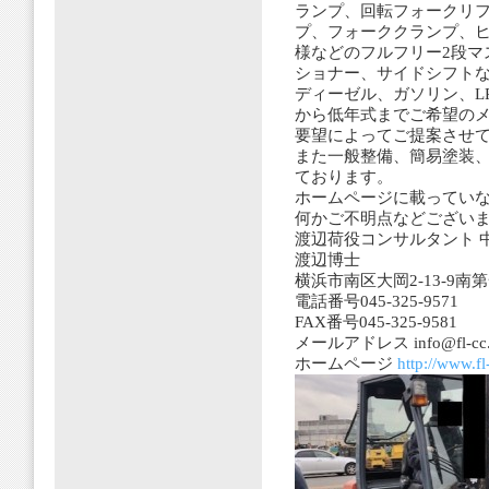
ランプ、回転フォークリ
プ、フォーククランプ、ヒ
様などのフルフリー2段マ
ショナー、サイドシフト
ディーゼル、ガソリン、L
から低年式までご希望の
要望によってご提案させ
また一般整備、簡易塗装
ております。
ホームページに載ってい
何かご不明点などござい
渡辺荷役コンサルタント 
渡辺博士
横浜市南区大岡2-13-9南
電話番号045-325-9571
FAX番号045-325-9581
メールアドレス info@fl-cc.jp
ホームページ
http://www.fl-