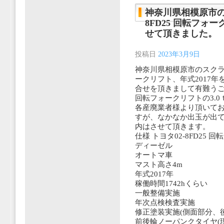
神奈川県相模原市の
8FD25 回転フォ
せて頂きました。
投稿日
2023年3月9日
神奈川県相模原市のスクラッ
ークリフト、年式2017
合せを頂きまして有難う
回転フォークリフトの3.0
各産廃業者様より頂いて
すが、なかなか出玉が出
内はさせて頂きます。
仕様 トヨタ02-8FD25 
ディーゼル
オートマ車
マスト高さ4m
年式2017年
稼働時間1742hくらい
一般整備実施
年次点検検査実施
修正塗装実施(側面部分、
前後輪ノーパンクタイヤ(現