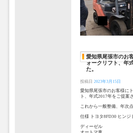
愛知県尾張市のお客様
ォークリフト、年式
た。
投稿日
2023年3月15日
愛知県尾張市のお客様にトヨ
ト、年式2017年をご提
これから一般整備、年次
仕様 トヨタ8FD30 ヒン
ディーゼル
オートマ車