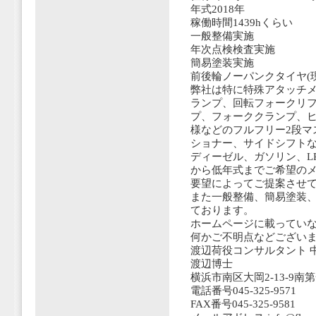
年式2018年
稼働時間1439hくらい
一般整備実施
年次点検検査実施
簡易塗装実施
前後輪ノーパンクタイヤ(現
弊社は特に特殊アタッチメ
ランプ、回転フォークリ
プ、フォーククランプ、ヒ
様などのフルフリー2段マ
ショナー、サイドシフト
ディーゼル、ガソリン、L
から低年式までご希望の
要望によってご提案させ
また一般整備、簡易塗装
ております。
ホームページに載ってい
何かご不明点などござい
渡辺荷役コンサルタント 
渡辺博士
横浜市南区大岡2-13-9南
電話番号045-325-9571
FAX番号045-325-9581