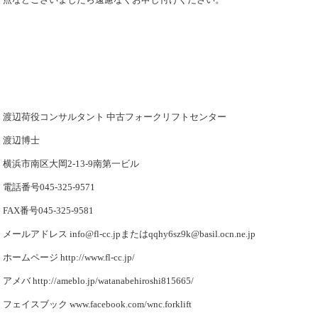
渡辺荷役コンサルタント 中古フォークリフトセンター
渡辺博士
横浜市南区大岡2-13-9南第一ビル
電話番号045-325-9571
FAX番号045-325-9581
メールアドレス info@fl-cc.jpまたはqqhy6sz9k@basil.ocn.ne.jp
ホームページ http://www.fl-cc.jp/
アメバ http://ameblo.jp/watanabehiroshi815665/
フェイスブック www.facebook.com/wnc.forklift