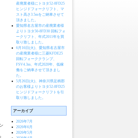
産廃業者様にトヨタ52-8FD25
ヒンジドフォークリフト、マ
スト高さ3.5mをご納車させて
頂きました。
愛知県名古屋市の産廃業者様
よりトヨタ50-8FD30 回転フォ
ークリフト、年式2011年を買
取り致しました。
6月16日(火)、愛知県名古屋市
の産廃業者様に三菱KFDE25
回転フォーククランプ、
FSV4.3m、年式2020年、低稼
働をご納車させて頂きまし
た。
5月26日(火)、神奈川県足柄郡
のお客様よりトヨタ52-8FD25
ヒンジドフォークリフトを引
取り致しました。
アーカイブ
、
2026年7月
ン
2026年6月
2026年5月
っ