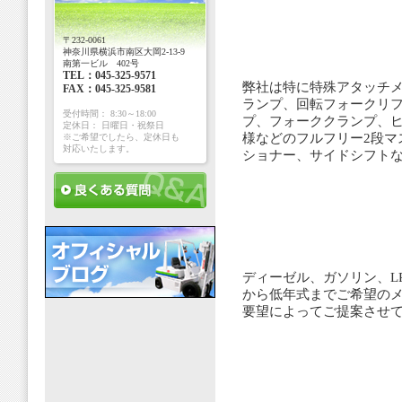
〒232-0061
神奈川県横浜市南区大岡2-13-9
南第一ビル 402号
TEL：045-325-9571
弊社は特に特殊アタッチメ
FAX：045-325-9581
ランプ、回転フォークリ
受付時間： 8:30～18:00
プ、フォーククランプ、ヒ
定休日： 日曜日・祝祭日
様などのフルフリー2段マ
※ご希望でしたら、定休日も
対応いたします。
ショナー、サイドシフト
ディーゼル、ガソリン、L
から低年式までご希望の
要望によってご提案させ