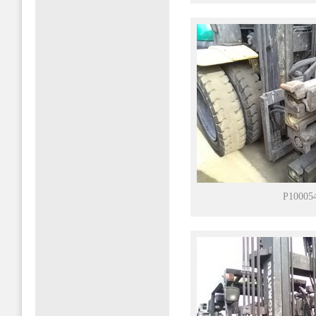
P10005