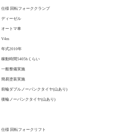
仕様 回転フォーククランプ
ディーゼル
オートマ車
V4m
年式2010年
稼動時間5405hくらい
一般整備実施
簡易塗装実施
前輪ダブルノーパンクタイヤ(山あり)
後輪ノーパンクタイヤ(山あり)
仕様 回転フォークリフト