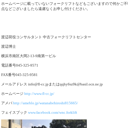
ホームページに載っていないフォークリフトなどもございますので何かご不
点などございましたら遠慮なくお申し付けください。
渡辺荷役コンサルタント 中古フォークリフトセンター
渡辺博士
横浜市南区大岡2-13-9南第一ビル
電話番号045-325-9571
FAX番号045-325-9581
メールアドレス info@fl-cc.jpまたはqqhy6sz9k@basil.ocn.ne.jp
ホームページ
http://www.fl-cc.jp/
アメバ
http://ameblo.jp/watanabehiroshi815665/
フェイスブック
www.facebook.com/wnc.forklift